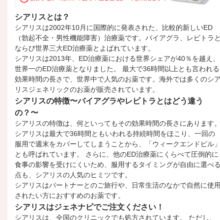
シアリスとは？
シアリスは2002年10月に国際的に発表された、比較的新しいED
（勃起不全・男性機能障害）治療薬です。バイアグラ、レビトラ
ならび世界三大ED治療薬とよばれています。
シアリスは2013年、ED治療薬における世界シェアが40％を越え、
世界一のED治療薬となりました。 最大で36時間以上とも言われる
効果時間の長さで、世界中で人気のお薬です。海外では多くのシ
リスジェネリックのお薬が販売されています。
シアリスの特徴〜バイアグラやレビトラとはどう違う
の？〜
シアリスの特徴は、何といってもその効果時間の長さにあります
シアリスは最大で36時間ともいわれる持続時間をほこり、一回の
服用で週末をカバーしてしまうことから、「ウィークエンドピル
とも呼ばれています。 さらに、他のED治療薬にくらべて圧倒的に
食事の影響を受けにくいため、服用するタイミングが自由に選べ
点も、シアリスの人気のヒミツです。
シアリスはパートナーとのご旅行や、日常生活のなかで自然に使
されたい方におすすめのお薬です。
シアリスはジェネナビでご注文ください！
シアリスは、全国のクリニックでも処方されています。 ただし、