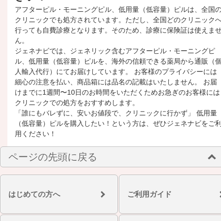
アフターピル・モーニングピル、低用量（低容量）ピルは、全国
クリニックでも処方されています。ただし、全国どのクリニック
行っても自費診療となります。そのため、診療に保険証は使えま
ん。
ジェネナビでは、ジェネリック含むアフターピル・モーニングピ
ル、低用量（低容量）ピルを、海外の信頼できる薬局から通販（
人輸入代行）にてお届けしています。 お客様のプライバシーには
細心の注意を払い、商品箱には品名の記載はいたしません。 お届
けまでに1週間〜10日のお時間をいただくためお急ぎのお客様には
クリニックでの処方をおすすめします。
「誰にもバレずに、安いお値段で、クリニックに行かず」 低用量
（低容量）ピルを購入したい！という方は、ぜひジェネナビをご
用ください！
ページの先頭に戻る
はじめての方へ
ご利用ガイド