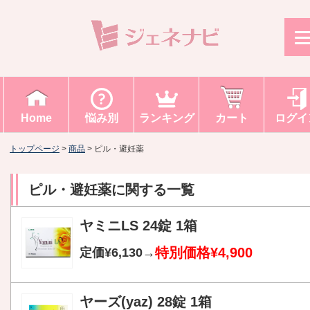
Home
悩み別
ランキング
カート
ログイ
トップページ
>
商品
>
ピル・避妊薬
ピル・避妊薬
に関する一覧
ヤミニLS 24錠 1箱
特別価格¥4,900
定価¥6,130→
ヤーズ(yaz) 28錠 1箱