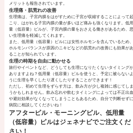
メリットも報告されています。
生理痛・肌荒れの改善
生理痛は、子宮内膜をはがすために子宮が収縮することによって
こり、はがれる子宮内膜の量が多いほど痛みも強くなります。低
量（低容量）ピルが、子宮内膜の量をおさえる働きがあるため、
い生理痛を軽減してくれます。
また、低用量（低容量）ピルには女性ホルモンを含んでいるため
ホルモンバランスが原因のニキビなどの肌荒れの改善にも効果が
ることが知られています。
生理の時期を自由に動かせる
旅行やイベントなど、どうしても生理になりたくないタイミング
ありますよね？低用量（低容量）ピルを使うと、予定に被らない
うに生理を早くしたり遅くしたりすることができます！
ただし、初めて生理をずらす方は、飲み方が少し複雑に感じてし
うかもしれません。飲み忘れや飲むタイミングによっては不正出
や避妊効果がなくなってしまうこともあるため、自分で判断せず
病院に相談してくださいね！
アフターピル・モーニングピル、低用量
（低容量）ピルはジェネナビでご注文くだ
さい！