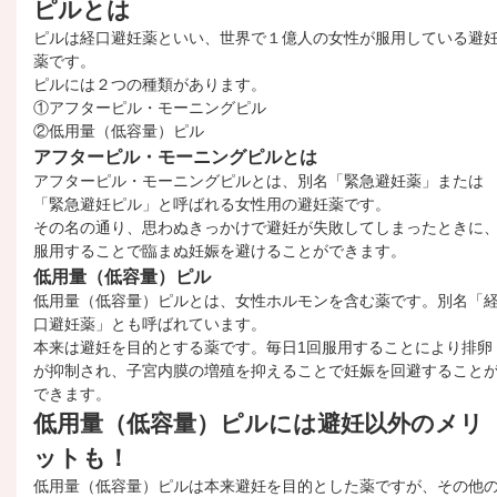
ピルとは
ピルは経口避妊薬といい、世界で１億人の女性が服用している避
薬です。
ピルには２つの種類があります。
①アフターピル・モーニングピル
②低用量（低容量）ピル
アフターピル・モーニングピルとは
アフターピル・モーニングピルとは、別名「緊急避妊薬」または
「緊急避妊ピル」と呼ばれる女性用の避妊薬です。
その名の通り、思わぬきっかけで避妊が失敗してしまったときに
服用することで臨まぬ妊娠を避けることができます。
低用量（低容量）ピル
低用量（低容量）ピルとは、女性ホルモンを含む薬です。別名「
口避妊薬」とも呼ばれています。
本来は避妊を目的とする薬です。毎日1回服用することにより排卵
が抑制され、子宮内膜の増殖を抑えることで妊娠を回避すること
できます。
低用量（低容量）ピルには避妊以外のメリ
ットも！
低用量（低容量）ピルは本来避妊を目的とした薬ですが、その他