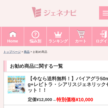
Home
悩み別
ランキング
カート
ログイ
トップページ
>
商品
>
お勧め商品
お勧め商品
に関する一覧
【今なら送料無料！】バイアグラ50
g+レビトラ・シアリスジェネリック
ット！！
特別価格¥10,000
定価¥12,000→