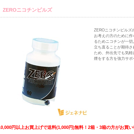
ZEROニコチンピルズ
ZEROニコチンピルズ
お考えの方のために作
るためニコチンが一切
立ち直ることが期待さ
ため、外出先でも気軽
煙をする方を強力サポー
10,000円以上お買上げで送料(1,000円)無料！2箱・3箱の方がお買