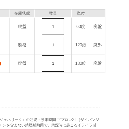
在庫状態
数量
単位
0
廃盤
60錠
廃盤
0
廃盤
120錠
廃盤
0
廃盤
180錠
廃盤
ンジェネリック）の効能・効果時間 ブプロンXL（ザイパンジ
チンを含まない禁煙補助薬で、禁煙時に起こるイライラ感