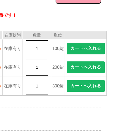
い得です！
在庫状態
数量
単位
0
在庫有り
100錠
0
在庫有り
200錠
0
在庫有り
300錠