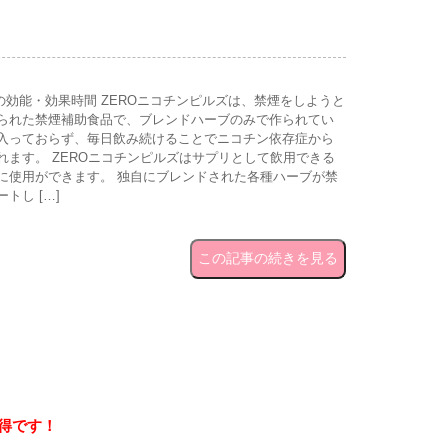
の効能・効果時間 ZEROニコチンピルズは、禁煙をしようと
られた禁煙補助食品で、ブレンドハーブのみで作られてい
入っておらず、毎日飲み続けることでニコチン依存症から
れます。 ZEROニコチンピルズはサプリとして飲用できる
に使用ができます。 独自にブレンドされた各種ハーブが禁
トし […]
この記事の続きを見る
い得です！