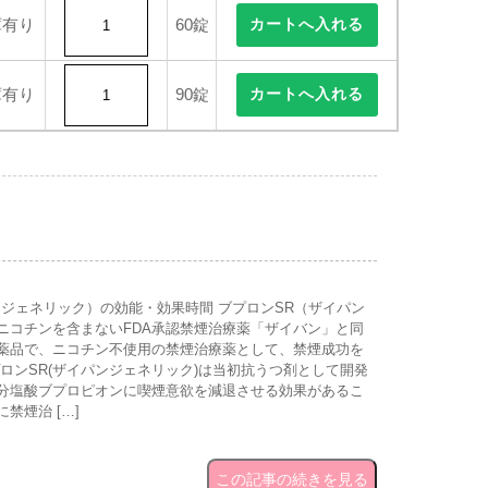
庫有り
60錠
庫有り
90錠
ンジェネリック）の効能・効果時間 ブプロンSR（ザイパン
ニコチンを含まないFDA承認禁煙治療薬「ザイバン」と同
薬品で、ニコチン不使用の禁煙治療薬として、禁煙成功を
ロンSR(ザイパンジェネリック)は当初抗うつ剤として開発
分塩酸ブプロピオンに喫煙意欲を減退させる効果があるこ
禁煙治 […]
この記事の続きを見る