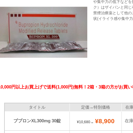
や集中力の低下などを
ク）はザイバンと同じ
禁煙治療薬として他の
状(イライラ感や集中力低
10,000円以上お買上げで送料(1,000円)無料！2箱・3箱の方がお買
タイトル
定価→特別価格
在
¥8,900
ブプロンXL300mg 30錠
在
¥10,680→